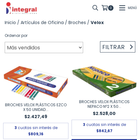
MENÚ
0
Inicio
/
Artículos de Oficina
/
Broches
/
Velox
Ordenar por
FILTRAR
BROCHES VELOX PLÁSTICOS
BROCHES VELOX PLÁSTICOS EZCO
NEPACO Nº2 X 50...
X 50 UNIDAD...
$2.528,00
$2.427,49
3
cuotas sin interés de
3
cuotas sin interés de
$842,67
$809,16