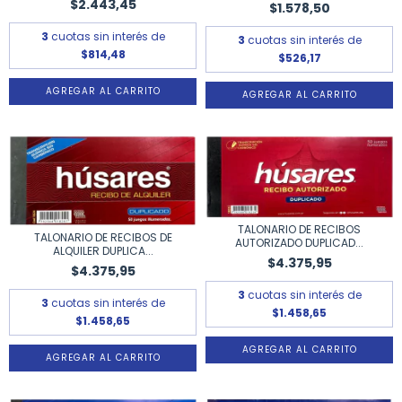
$2.443,45
$1.578,50
3
cuotas sin interés de
3
cuotas sin interés de
$814,48
$526,17
TALONARIO DE RECIBOS
TALONARIO DE RECIBOS DE
AUTORIZADO DUPLICAD...
ALQUILER DUPLICA...
$4.375,95
$4.375,95
3
cuotas sin interés de
3
cuotas sin interés de
$1.458,65
$1.458,65