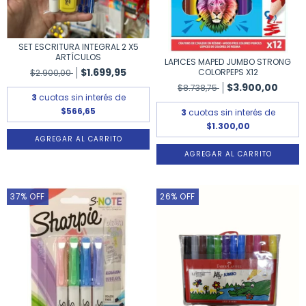
SET ESCRITURA INTEGRAL 2 X5
ARTÍCULOS
LAPICES MAPED JUMBO STRONG
$1.699,95
COLORPEPS X12
$2.900,00
$3.900,00
$8.738,75
3
cuotas sin interés de
$566,65
3
cuotas sin interés de
$1.300,00
37
%
OFF
26
%
OFF