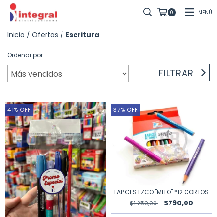
MENÚ
0
Inicio
/
Ofertas
/
Escritura
Ordenar por
FILTRAR
41
%
OFF
37
%
OFF
LAPICES EZCO "MITO" *12 CORTOS
$790,00
$1.250,00