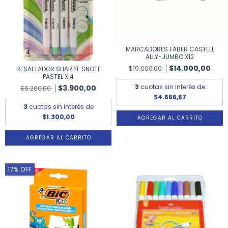
MARCADORES FABER CASTELL
ALLY-JUMBO X12
$14.000,00
$19.000,00
RESALTADOR SHARPIE SNOTE
PASTEL X 4
3
cuotas sin interés de
$3.900,00
$6.200,00
$4.666,67
3
cuotas sin interés de
$1.300,00
17
%
OFF