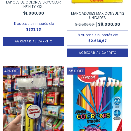
LAPICES DE COLORES SKYCOLOR
INFINITY X12...
$1.000,00
MARCADORES MAXICONSUL *12
UNIDADES
3
cuotas sin interés de
$8.000,00
$12.500,00
$333,33
3
cuotas sin interés de
$2.666,67
41
%
OFF
55
%
OFF