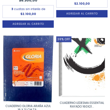
$6.300,00
$2.100,00
3
cuotas sin interés de
$2.100,00
38
%
OFF
CUADERNO LEDESMA ESSENTIAL
CUADERNO GLORIA ARAÑA AZUL
RAYADO 160X21...
16 X 21 CM TA...