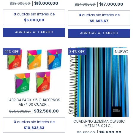
$18.000,00
$28.000,00
$17.000,00
$24.000,00
3
cuotas sin interés de
3
cuotas sin interés de
$6.000,00
$5.666,67
NUEVO
41
%
OFF
34
%
OFF
LAPRIDA PACK X 5 CUADERNOS
AB7*100 CUADR...
$32.500,00
$55.000,00
CUADERNO LEDESMA CLASSIC
3
cuotas sin interés de
METAL 16 X 21 C...
$10.833,33
$6.500,00
$9.800,00