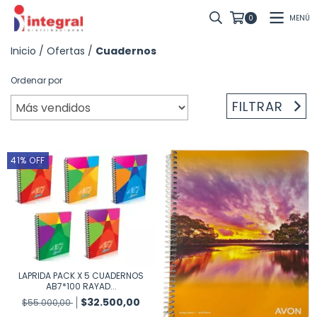
MENÚ
0
Inicio
/
Ofertas
/
Cuadernos
Ordenar por
FILTRAR
41
%
OFF
LAPRIDA PACK X 5 CUADERNOS
AB7*100 RAYAD...
$32.500,00
$55.000,00