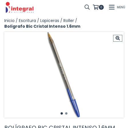
MENÚ
0
Inicio
/
Escritura
/
Lapiceras
/
Roller
/
Bolígrafo Bic Cristal Intenso 1.6mm
BOLÍGRAFO BIC CRISTAL INTENSO 1.6MM