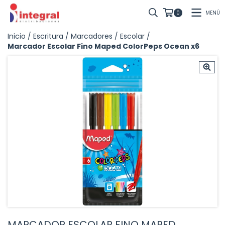
MENÚ
0
Inicio
/
Escritura
/
Marcadores
/
Escolar
/
Marcador Escolar Fino Maped ColorPeps Ocean x6
MARCADOR ESCOLAR FINO MAPED