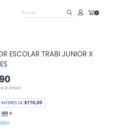
0
R ESCOLAR TRABI JUNIOR X
ES
,90
tos
$1.909,83
 INTERÉS DE
$770,30
 PAGO