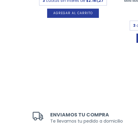
MINI M
3
cuotas sin interés de
$2.161,27
RIMA X 10
3
$775,13
ENVIAMOS TU COMPRA
Te llevamos tu pedido a domicilio